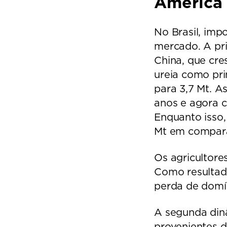
América 
No Brasil, im
mercado. A pri
China, que cre
ureia como pri
para 3,7 Mt. A
anos e agora c
Enquanto isso,
Mt em compar
Os agricultore
Como resultado
perda de domí
A segunda din
provenientes d