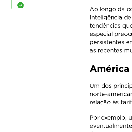
Ao longo da co
Inteligência d
tendências que
especial preoc
persistentes 
as recentes mu
América 
Um dos principa
norte-american
relação às tar
Por exemplo, u
eventualmente 