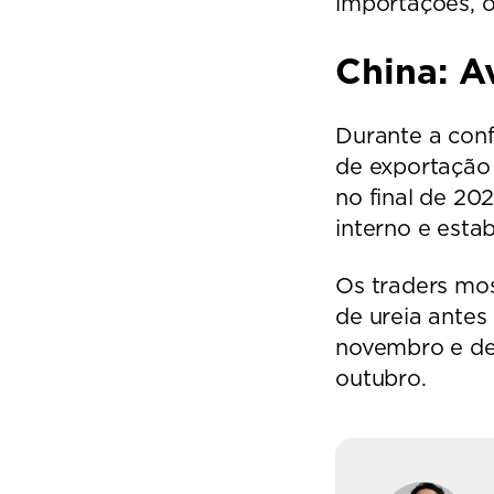
importações, o
China: A
Durante a confe
de exportação 
no final de 20
interno e estab
Os traders mos
de ureia antes
novembro e de
outubro.