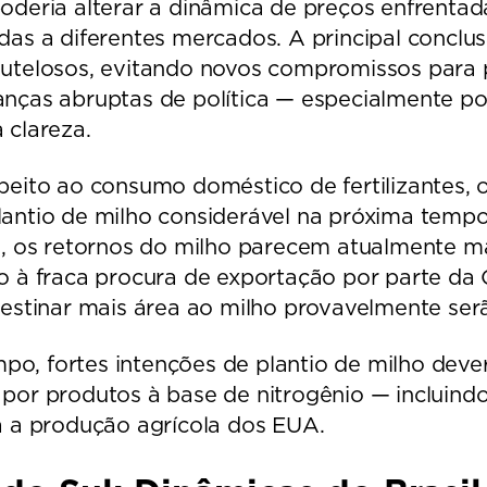
oderia alterar a dinâmica de preços enfrenta
das a diferentes mercados. A principal concl
utelosos, evitando novos compromissos para p
anças abruptas de política — especialmente p
 clareza.
peito ao consumo doméstico de fertilizantes,
antio de milho considerável na próxima tempo
s, os retornos do milho parecem atualmente ma
o à fraca procura de exportação por parte da C
 destinar mais área ao milho provavelmente 
, fortes intenções de plantio de milho deverã
 por produtos à base de nitrogênio — inclui
a a produção agrícola dos EUA.