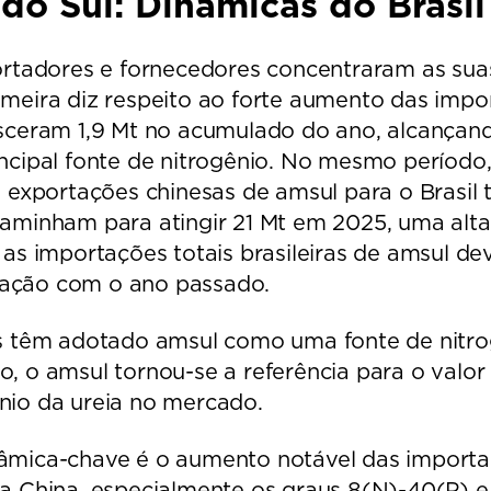
do Sul: Dinâmicas do Brasil
portadores e fornecedores concentraram as su
meira diz respeito ao forte aumento das impo
sceram 1,9 Mt no acumulado do ano, alcançand
ncipal fonte de nitrogênio. No mesmo período,
s exportações chinesas de amsul para o Brasi
aminham para atingir 21 Mt em 2025, uma alta
 as importações totais brasileiras de amsul d
ação com o ano passado.
s têm adotado amsul como uma fonte de nitrogê
, o amsul tornou-se a referência para o valor 
nio da ureia no mercado.
âmica-chave é o aumento notável das importa
a China, especialmente os graus 8(N)-40(P) e