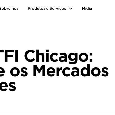
Sobre nós
Produtos e Serviços
Mídia
TFI Chicago:
re os Mercados
tes