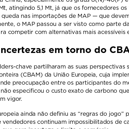
t, atingindo 5,1 Mt, já que os fornecedores os
 queda nas importações de MAP — que devem r
nte, o MAP passou a ser visto como parte da 
ara competir com alternativas mais acessíveis
Incertezas em torno do CB
lders-chave partilharam as suas perspectivas
nteira (CBAM) da União Europeia, cuja implem
nde preocupação entre os participantes do 
 não especificou o custo exato de carbono qu
m vigor.
opeia ainda não definiu as “regras do jogo” p
vendedores continuam impossibilitados de cal