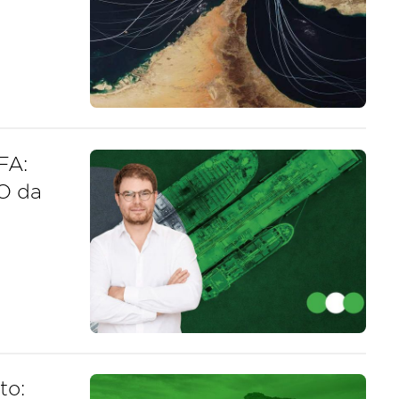
FA:
O da
to: