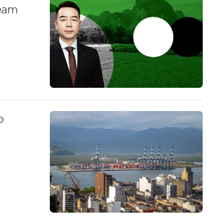
ream
o