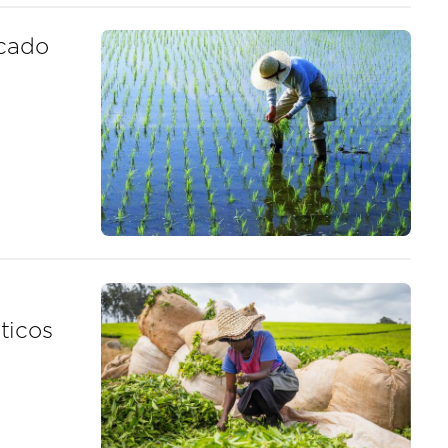
rcado
e
ticos